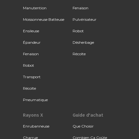
Manutention
Fenaison
Moissonneuse Batteuse
Pulvérisateur
Ensileuse
Robot
Épandeur
Désherbage
Fenaison
Récolte
Robot
Transport
Récolte
Pneumatique
Rayons X
Guide d'achat
Enrubanneuse
Que Choisir
Charrue
Combien Ça Coûte