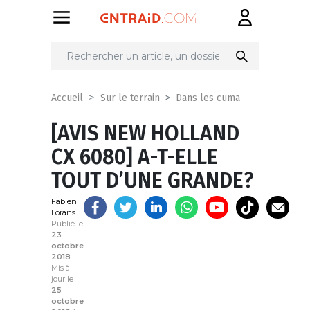
Partager
sur
Dans les cuma
Accueil
Sur le terrain
[AVIS NEW HOLLAND
CX 6080] A-T-ELLE
TOUT D’UNE GRANDE?
Fabien
Lorans
Publié le
23
octobre
2018
Mis à
jour le
25
octobre