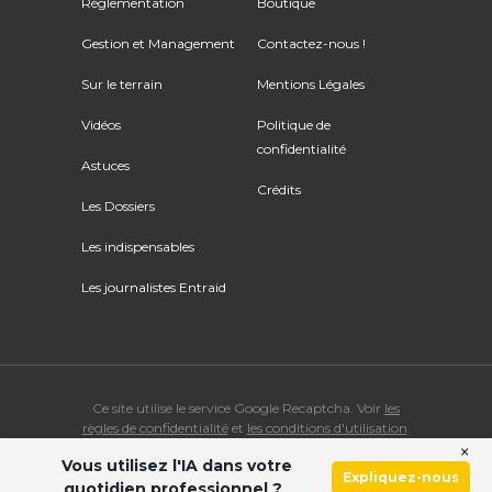
Réglementation
Boutique
Gestion et Management
Contactez-nous !
Sur le terrain
Mentions Légales
Vidéos
Politique de
confidentialité
Astuces
Crédits
Les Dossiers
Les indispensables
Les journalistes Entraid
Ce site utilise le service Google Recaptcha. Voir
les
règles de confidentialité
et
les conditions d'utilisation
.
×
Vous utilisez l'IA dans votre
© Copyright 2026 ENTRAID. Tous droits réservés.
Expliquez-nous
quotidien professionnel ?