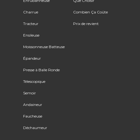
Enrubanneuse
Que Choisir
Charrue
Combien Ça Coûte
Tracteur
Prix de revient
Ensileuse
Moissonneuse Batteuse
Épandeur
Presse à Balle Ronde
Télescopique
Semoir
Andaineur
Faucheuse
Déchaumeur