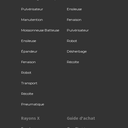
Pulvérisateur
Ensileuse
Manutention
Fenaison
Moissonneuse Batteuse
Pulvérisateur
Ensileuse
Robot
Épandeur
Désherbage
Fenaison
Récolte
Robot
Transport
Récolte
Pneumatique
Rayons X
Guide d'achat