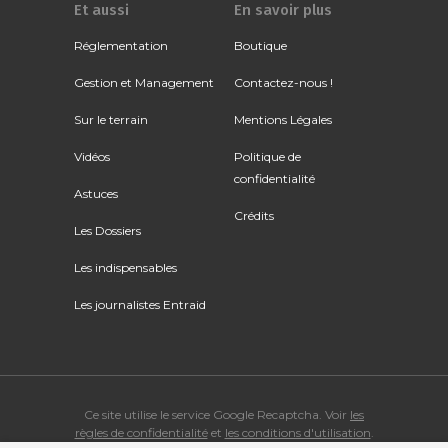
Et aussi
En savoir plus
Réglementation
Boutique
Gestion et Management
Contactez-nous !
Sur le terrain
Mentions Légales
Vidéos
Politique de
confidentialité
Astuces
Crédits
Les Dossiers
Les indispensables
Les journalistes Entraid
Ce site utilise le service Google Recaptcha. Voir
les
règles de confidentialité
et
les conditions d'utilisation
.