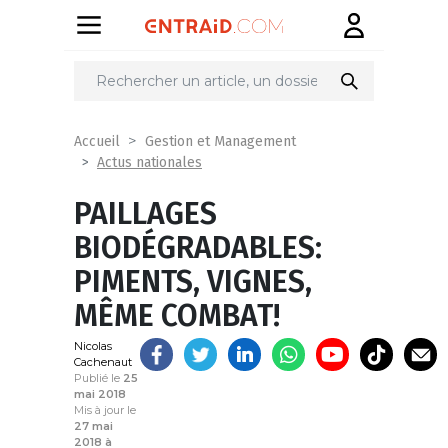
Partager
sur
Accueil
Gestion et Management
Actus nationales
PAILLAGES
BIODÉGRADABLES:
PIMENTS, VIGNES,
MÊME COMBAT!
Nicolas
Cachenaut
Publié le
25
mai 2018
Mis à jour le
27 mai
2018 à