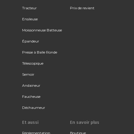
Tracteur
Prix de revient
Ensileuse
Moissonneuse Batteuse
Épandeur
Presse à Balle Ronde
Télescopique
Semoir
Andaineur
Faucheuse
Déchaumeur
Et aussi
En savoir plus
Réglementation
Boutique