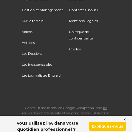
Gestion et Management
Contactez-nous !
Sur le terrain
Mentions Légales
Vidéos
Politique de
confidentialité
Astuces
Crédits
Les Dossiers
Les indispensables
Les journalistes Entraid
Ce site utilise le service Google Recaptcha. Voir
les
règles de confidentialité
et
les conditions d'utilisation
.
×
Vous utilisez l'IA dans votre
© Copyright 2026 ENTRAID. Tous droits réservés.
Expliquez-nous
quotidien professionnel ?