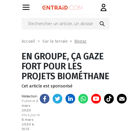
Partager
sur
Biogaz
Accueil
Sur le terrain
EN GROUPE, ÇA GAZE
FORT POUR LES
PROJETS BIOMÉTHANE
Cet article est sponsorisé
Rédaction
Publié le
2
mars
2020
Mis à jour le
6 mars
2020 à
10:13