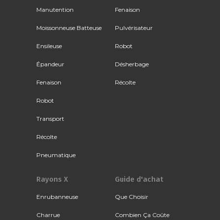
Manutention
Fenaison
Moissonneuse Batteuse
Pulvérisateur
Ensileuse
Robot
Épandeur
Désherbage
Fenaison
Récolte
Robot
Transport
Récolte
Pneumatique
Rayons X
Guide d'achat
Enrubanneuse
Que Choisir
Charrue
Combien Ça Coûte