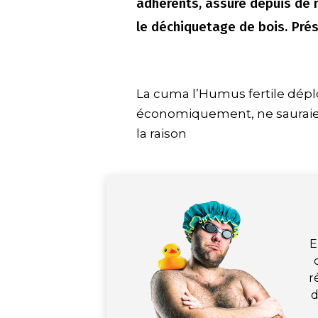
adhérents, assure depuis de
le déchiquetage de bois. Prés
La cuma l’Humus fertile déploi
économiquement, ne sauraien
la raison
E
r
d