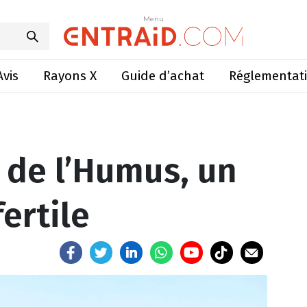
 l’Humus, un sol toujours fertile
Menu
Menu
Avis
Rayons X
Guide d’achat
Réglementat
 de l’Humus, un
fertile