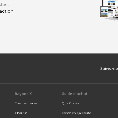
les,
daction
Suivez-n
Rayons X
Guide d'achat
Enrubanneuse
Que Choisir
Charrue
Combien Ça Coûte