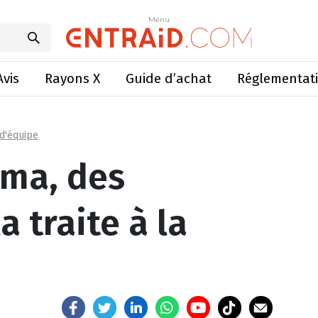
 missions de la traite à la mécanique
Menu
Menu
Avis
Rayons X
Guide d’achat
Réglementat
 d'équipe
uma, des
a traite à la