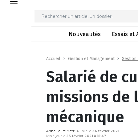
Salarié de cuma, des
Nouveautés
Essais et 
Gestion
Accueil
Gestion et Management
Salarié de c
missions de l
mécanique
Anne-Laure Metz
Publié le
24 février 2021
Mis à jour le
25 février 2021 à 15:47