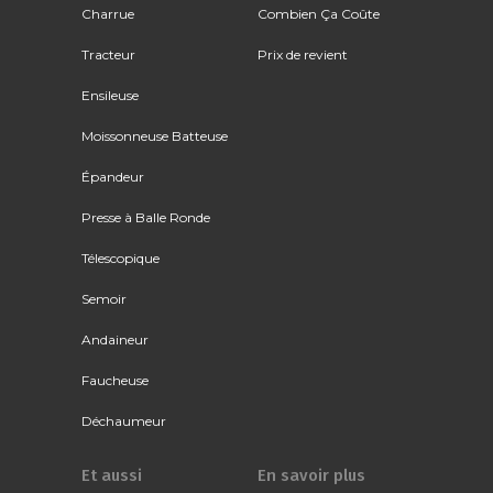
Charrue
Combien Ça Coûte
Tracteur
Prix de revient
Ensileuse
Moissonneuse Batteuse
Épandeur
Presse à Balle Ronde
Télescopique
Semoir
Andaineur
Faucheuse
Déchaumeur
Et aussi
En savoir plus