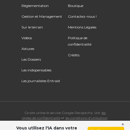
Réglementation
Boutique
Gestion et Management
Contactez-nous !
Sur le terrain
Mentions Légales
Vidéos
Politique de
confidentialité
Astuces
Crédits
Les Dossiers
Les indispensables
Les journalistes Entraid
Ce site utilise le service Google Recaptcha. Voir
les
règles de confidentialité
et
les conditions d'utilisation
.
×
Vous utilisez l'IA dans votre