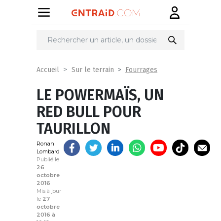
Partager
sur
Fourrages
Accueil
Sur le terrain
LE POWERMAÏS, UN
RED BULL POUR
TAURILLON
Ronan
Lombard
Publié le
26
octobre
2016
Mis à jour
le
27
octobre
2016 à