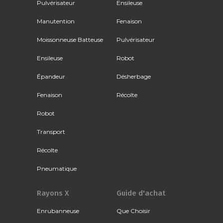
Pulvérisateur
Ensileuse
Manutention
Fenaison
Moissonneuse Batteuse
Pulvérisateur
Ensileuse
Robot
Épandeur
Désherbage
Fenaison
Récolte
Robot
Transport
Récolte
Pneumatique
Rayons X
Guide d'achat
Enrubanneuse
Que Choisir