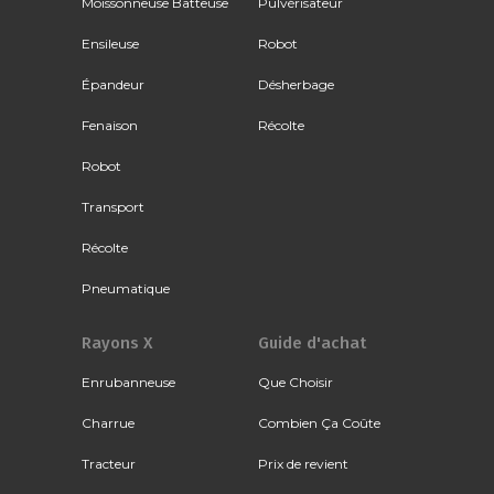
Moissonneuse Batteuse
Pulvérisateur
Ensileuse
Robot
Épandeur
Désherbage
Fenaison
Récolte
Robot
Transport
Récolte
Pneumatique
Rayons X
Guide d'achat
Enrubanneuse
Que Choisir
Charrue
Combien Ça Coûte
Tracteur
Prix de revient