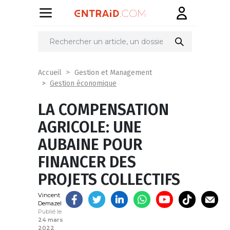
Partager
sur
Accueil
Gestion et Management
Gestion économique
LA COMPENSATION
AGRICOLE: UNE
AUBAINE POUR
FINANCER DES
PROJETS COLLECTIFS
Vincent
Demazel
Publié le
24 mars
2022