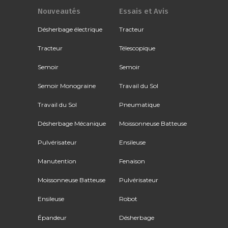
Nouveautés
Essais et Avis
Désherbage électrique
Tracteur
Tracteur
Télescopique
Semoir
Semoir
Semoir Monograine
Travail du Sol
Travail du Sol
Pneumatique
Désherbage Mécanique
Moissonneuse Batteuse
Pulvérisateur
Ensileuse
Manutention
Fenaison
Moissonneuse Batteuse
Pulvérisateur
Ensileuse
Robot
Épandeur
Désherbage