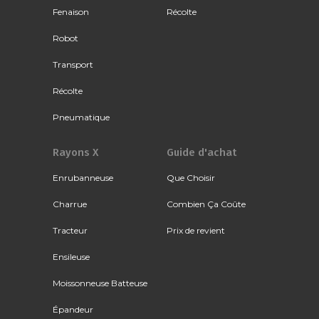
Fenaison
Récolte
Robot
Transport
Récolte
Pneumatique
Rayons X
Guide d'achat
Enrubanneuse
Que Choisir
Charrue
Combien Ça Coûte
Tracteur
Prix de revient
Ensileuse
Moissonneuse Batteuse
Épandeur