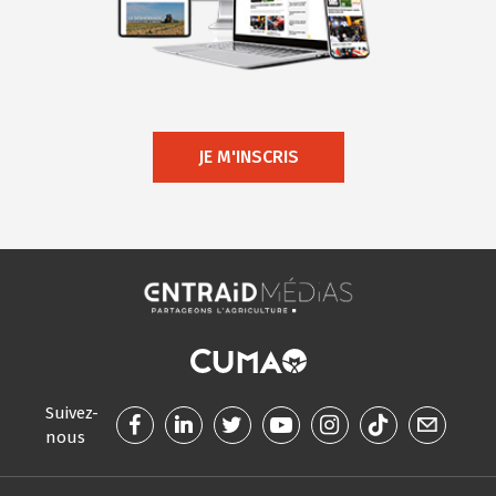
JE M'INSCRIS
Suivez-
nous