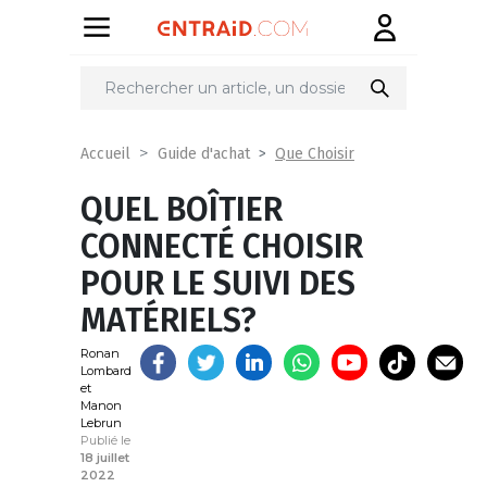
Partager
sur
Que Choisir
Accueil
Guide d'achat
QUEL BOÎTIER
CONNECTÉ CHOISIR
POUR LE SUIVI DES
MATÉRIELS?
Ronan
Lombard
et
Manon
Lebrun
Publié le
18 juillet
2022