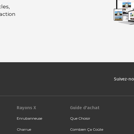
les,
daction
Suivez-n
Rayons X
Guide d'achat
Enrubanneuse
Que Choisir
Charrue
Combien Ça Coûte