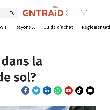
 dans la préparation de sol?
Menu
Menu
Avis
Rayons X
Guide d’achat
Réglementat
 dans la
de sol?