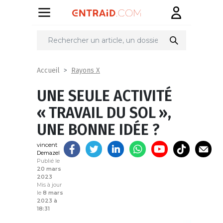
Partager
sur
Rayons X
Accueil
UNE SEULE ACTIVITÉ
« TRAVAIL DU SOL »,
UNE BONNE IDÉE ?
vincent
Demazel
Publié le
20 mars
2023
Mis à jour
le
8 mars
2023 à
18:31