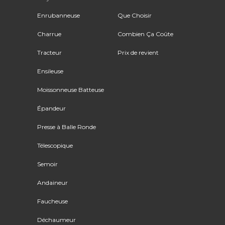
Enrubanneuse
Que Choisir
Charrue
Combien Ça Coûte
Tracteur
Prix de revient
Ensileuse
Moissonneuse Batteuse
Épandeur
Presse à Balle Ronde
Télescopique
Semoir
Andaineur
Faucheuse
Déchaumeur