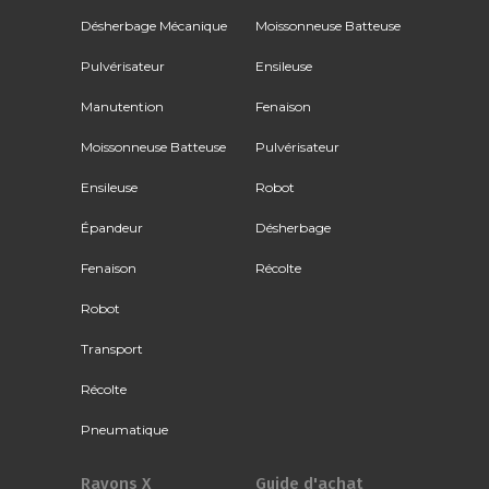
Désherbage Mécanique
Moissonneuse Batteuse
Pulvérisateur
Ensileuse
Manutention
Fenaison
Moissonneuse Batteuse
Pulvérisateur
Ensileuse
Robot
Épandeur
Désherbage
Fenaison
Récolte
Robot
Transport
Récolte
Pneumatique
Rayons X
Guide d'achat