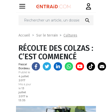
Partager
sur
Cultures
Accueil
Sur le terrain
RÉCOLTE DES COLZAS :
C’EST COMMENCÉ
Pascal
Bordeau
Publié le
4 juillet
2017
Mis à jour
le
13
juillet
2017 à
13:35