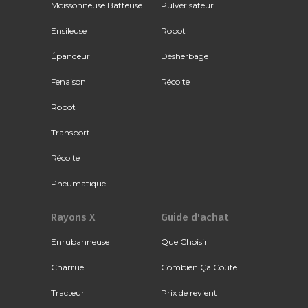
Moissonneuse Batteuse
Pulvérisateur
Ensileuse
Robot
Épandeur
Désherbage
Fenaison
Récolte
Robot
Transport
Récolte
Pneumatique
Rayons X
Guide d'achat
Enrubanneuse
Que Choisir
Charrue
Combien Ça Coûte
Tracteur
Prix de revient