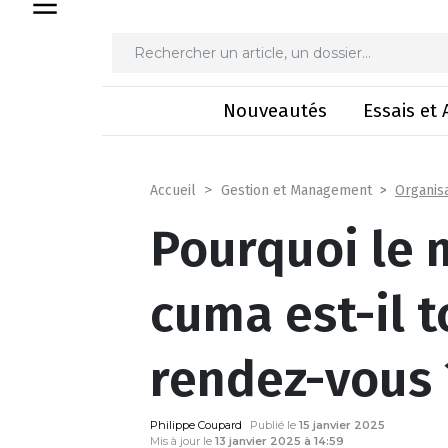
Pourquoi le matériel de
Nouveautés
Essais et 
Organisa
Accueil
Gestion et Management
Pourquoi le m
cuma est-il 
rendez-vous 
Philippe Coupard
Publié le
15 janvier 2025
Mis à jour le
13 janvier 2025 à 14:59