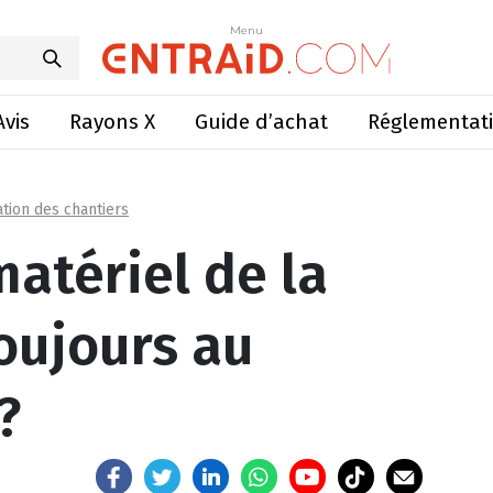
 la cuma est-il toujours au rendez-vous ?
Menu
Menu
Avis
Rayons X
Guide d’achat
Réglementat
tion des chantiers
atériel de la
toujours au
?