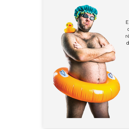
E
r
d