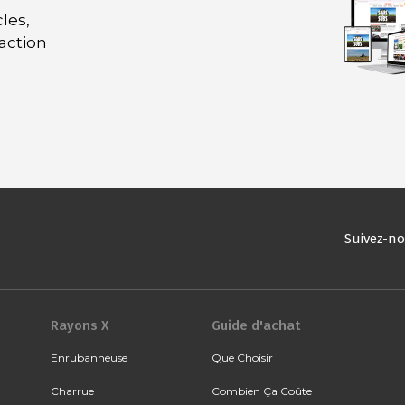
les,
daction
Suivez-n
Rayons X
Guide d'achat
Enrubanneuse
Que Choisir
Charrue
Combien Ça Coûte