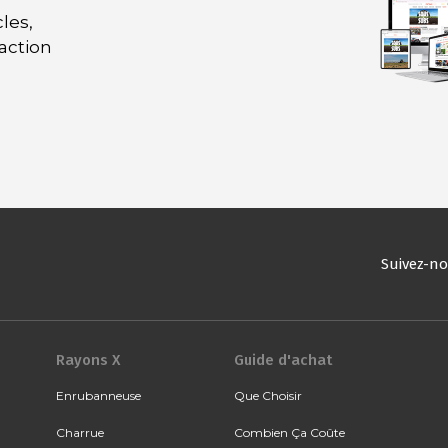
les,
daction
Suivez-n
Rayons X
Guide d'achat
Enrubanneuse
Que Choisir
Charrue
Combien Ça Coûte