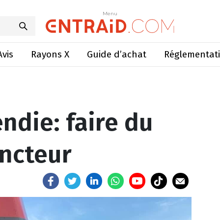
ie: faire du pulvé un extincteur
Menu
Menu
Avis
Rayons X
Guide d’achat
Réglementat
ndie: faire du
incteur