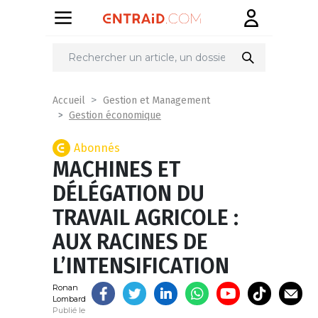
Partager
sur
Accueil
Gestion et Management
Gestion économique
Abonnés
MACHINES ET
DÉLÉGATION DU
TRAVAIL AGRICOLE :
AUX RACINES DE
L’INTENSIFICATION
Ronan
Lombard
Publié le