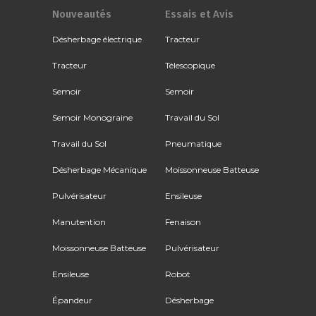
Nouveautés
Essais et Avis
Désherbage électrique
Tracteur
Tracteur
Télescopique
Semoir
Semoir
Semoir Monograine
Travail du Sol
Travail du Sol
Pneumatique
Désherbage Mécanique
Moissonneuse Batteuse
Pulvérisateur
Ensileuse
Manutention
Fenaison
Moissonneuse Batteuse
Pulvérisateur
Ensileuse
Robot
Épandeur
Désherbage