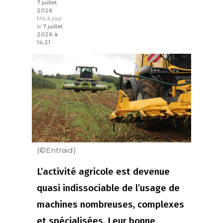
7 juillet
2026
Mis à jour
le
7 juillet
2026 à
14:21
(©Entraid)
L’activité agricole est devenue
quasi indissociable de l’usage de
machines nombreuses, complexes
et spécialisées. Leur bonne