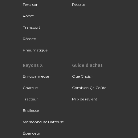
Fenaison
Récolte
Robot
Transport
Récolte
Pneumatique
Rayons X
Guide d'achat
Enrubanneuse
Que Choisir
Charrue
Combien Ça Coûte
Tracteur
Prix de revient
Ensileuse
Moissonneuse Batteuse
Épandeur