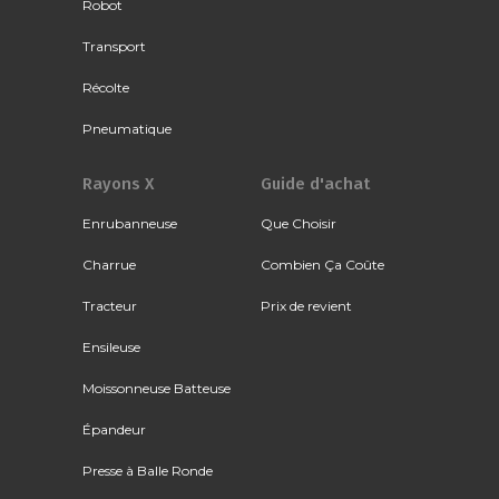
Robot
Transport
Récolte
Pneumatique
Rayons X
Guide d'achat
Enrubanneuse
Que Choisir
Charrue
Combien Ça Coûte
Tracteur
Prix de revient
Ensileuse
Moissonneuse Batteuse
Épandeur
Presse à Balle Ronde