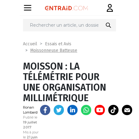
Partager
sur
Accueil
Essais et Avis
Moissonneuse Batteuse
MOISSON : LA
TÉLÉMÉTRIE POUR
UNE ORGANISATION
MILLIMÉTRIQUE
Ronan
Lombard
Publié le
19 juillet
2017
Mis à jour
le
21 juin