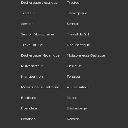
Désherbage électrique
Tracteur
Tracteur
Télescopique
Semoir
Semoir
Semoir Monograine
Travail du Sol
Travail du Sol
Pneumatique
Désherbage Mécanique
Moissonneuse Batteuse
Pulvérisateur
Ensileuse
Manutention
Fenaison
Moissonneuse Batteuse
Pulvérisateur
Ensileuse
Robot
Épandeur
Désherbage
Fenaison
Récolte