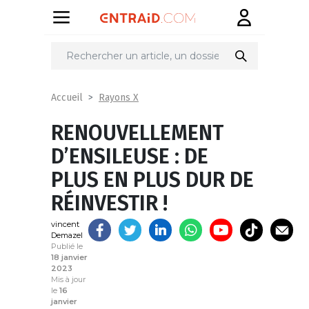
Partager
sur
Rayons X
Accueil
RENOUVELLEMENT
D’ENSILEUSE : DE
PLUS EN PLUS DUR DE
RÉINVESTIR !
vincent
Demazel
Publié le
18 janvier
2023
Mis à jour
le
16
janvier