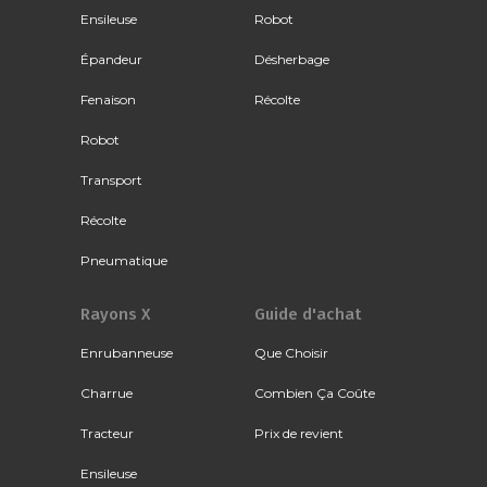
Ensileuse
Robot
Épandeur
Désherbage
Fenaison
Récolte
Robot
Transport
Récolte
Pneumatique
Rayons X
Guide d'achat
Enrubanneuse
Que Choisir
Charrue
Combien Ça Coûte
Tracteur
Prix de revient
Ensileuse