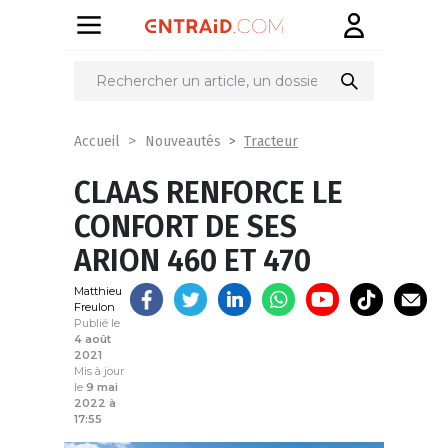
Partager
sur
Tracteur
Accueil
Nouveautés
CLAAS RENFORCE LE
CONFORT DE SES
ARION 460 ET 470
Matthieu
Freulon
Publié le
4 août
2021
Mis à jour
le
9 mai
2022 à
17:55