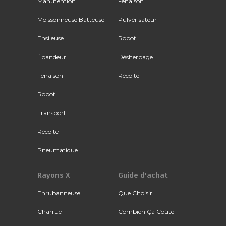
Manutention
Fenaison
Moissonneuse Batteuse
Pulvérisateur
Ensileuse
Robot
Épandeur
Désherbage
Fenaison
Récolte
Robot
Transport
Récolte
Pneumatique
Rayons X
Guide d'achat
Enrubanneuse
Que Choisir
Charrue
Combien Ça Coûte