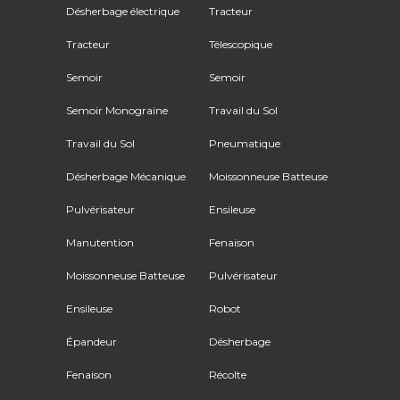
Désherbage électrique
Tracteur
Tracteur
Télescopique
Semoir
Semoir
Semoir Monograine
Travail du Sol
Travail du Sol
Pneumatique
Désherbage Mécanique
Moissonneuse Batteuse
Pulvérisateur
Ensileuse
Manutention
Fenaison
Moissonneuse Batteuse
Pulvérisateur
Ensileuse
Robot
Épandeur
Désherbage
Fenaison
Récolte