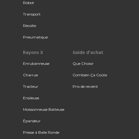
Robot
Transport
Récolte
Pneumatique
Rayons X
Guide d'achat
Enrubanneuse
Que Choisir
Charrue
Combien Ça Coûte
Tracteur
Prix de revient
Ensileuse
Moissonneuse Batteuse
Épandeur
Presse à Balle Ronde