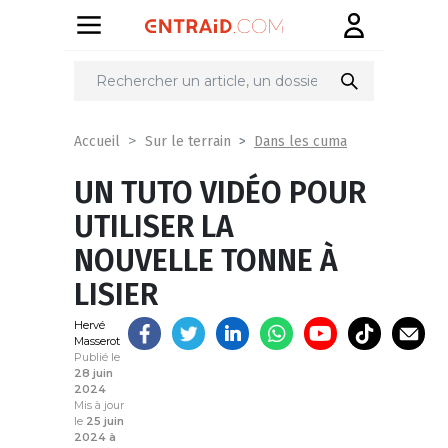
Partager
sur
Dans les cuma
Accueil
Sur le terrain
UN TUTO VIDÉO POUR
UTILISER LA
NOUVELLE TONNE À
LISIER
Hervé
Masserot
Publié le
28 juin
2024
Mis à jour
le
25 juin
2024 à