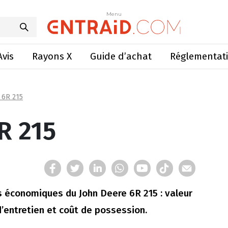
vis
Équipements
E
Menu
Avis
Rayons X
Guide d’achat
Réglementat
 6R 215
R 215
 économiques du John Deere 6R 215 : valeur
’entretien et coût de possession.