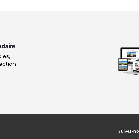
adaire
les,
daction
Suivez-n