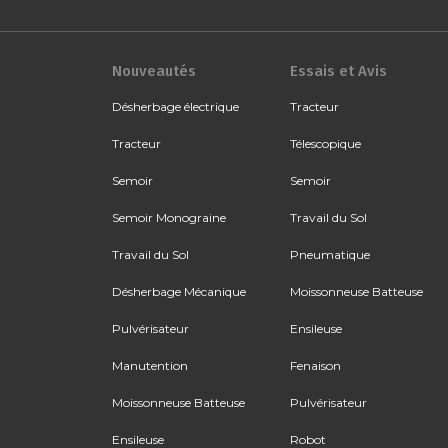
Nouveautés
Essais et Avis
Désherbage électrique
Tracteur
Tracteur
Télescopique
Semoir
Semoir
Semoir Monograine
Travail du Sol
Travail du Sol
Pneumatique
Désherbage Mécanique
Moissonneuse Batteuse
Pulvérisateur
Ensileuse
Manutention
Fenaison
Moissonneuse Batteuse
Pulvérisateur
Ensileuse
Robot