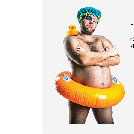
E
r
d