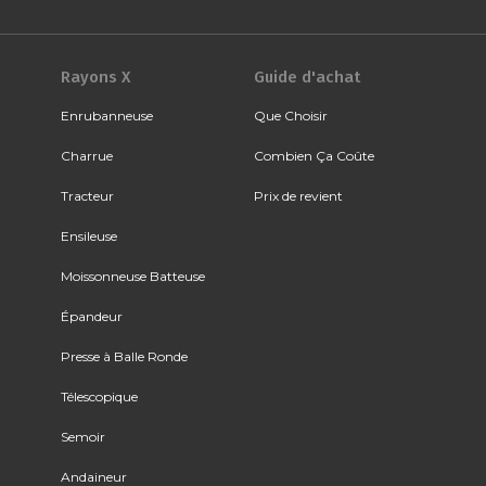
Rayons X
Guide d'achat
Enrubanneuse
Que Choisir
Charrue
Combien Ça Coûte
Tracteur
Prix de revient
Ensileuse
Moissonneuse Batteuse
Épandeur
Presse à Balle Ronde
Télescopique
Semoir
Andaineur