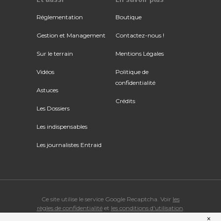
Réglementation
Boutique
Gestion et Management
Contactez-nous !
Sur le terrain
Mentions Légales
Vidéos
Politique de
confidentialité
Astuces
Crédits
Les Dossiers
Les indispensables
Les journalistes Entraid
Ce site utilise le service Google Recaptcha. Voir
les
règles de confidentialité
et
les conditions d'utilisation
.
×