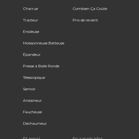
Charrue
Combien Ça Coûte
Tracteur
Prix de revient
Ensileuse
Moissonneuse Batteuse
Épandeur
Presse à Balle Ronde
Télescopique
Semoir
Andaineur
Faucheuse
Déchaumeur
Et aussi
En savoir plus