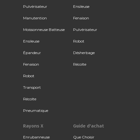
Pulvérisateur
Ensileuse
Manutention
Fenaison
Moissonneuse Batteuse
Pulvérisateur
Ensileuse
Robot
Épandeur
Désherbage
Fenaison
Récolte
Robot
Transport
Récolte
Pneumatique
Rayons X
Guide d'achat
Enrubanneuse
Que Choisir