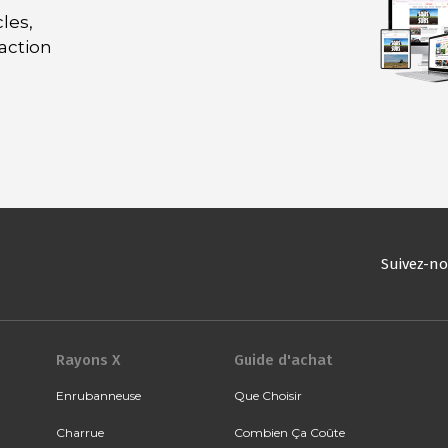
les,
daction
Suivez-n
Rayons X
Guide d'achat
Enrubanneuse
Que Choisir
Charrue
Combien Ça Coûte