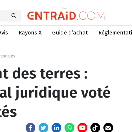
ouvel arsenal juridique voté par les députés
Menu
Menu
Avis
Rayons X
Guide d’achat
Réglementat
tionales
 des terres :
al juridique voté
tés