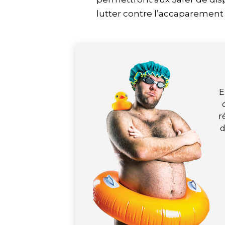
lutter contre l’accaparement 
E
r
d