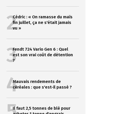
2
Cédric : « On ramasse du maïs
fin juillet, ça ne s'était jamais
vu »
3
Fendt 724 Vario Gen 6 : Quel
est son vrai coût de détention
?
4
Mauvais rendements de
céréales : que s'est-il passé ?
5
Il faut 2,5 tonnes de blé pour
acheter 1 tonne d'engrais