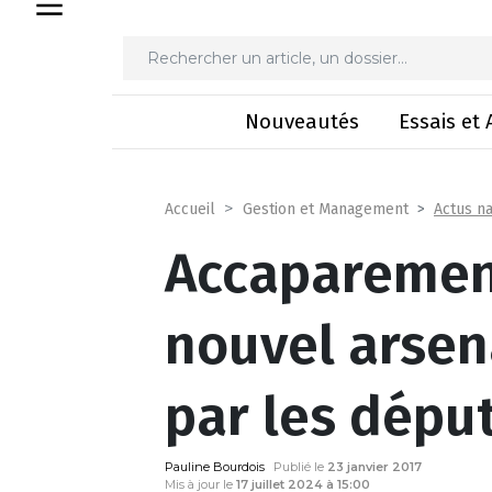
Accaparement des terres : n
Nouveautés
Essais et 
Actus na
Accueil
Gestion et Management
Accaparement
nouvel arsen
par les dépu
Pauline Bourdois
Publié le
23 janvier 2017
Mis à jour le
17 juillet 2024 à 15:00