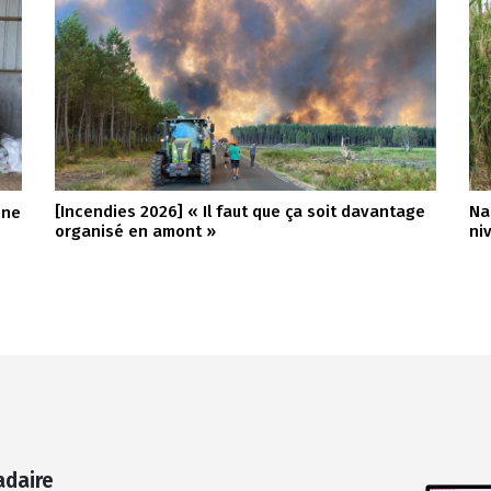
[Incendies 2026] « Il faut que ça soit davantage
Na
nne
organisé en amont »
ni
adaire