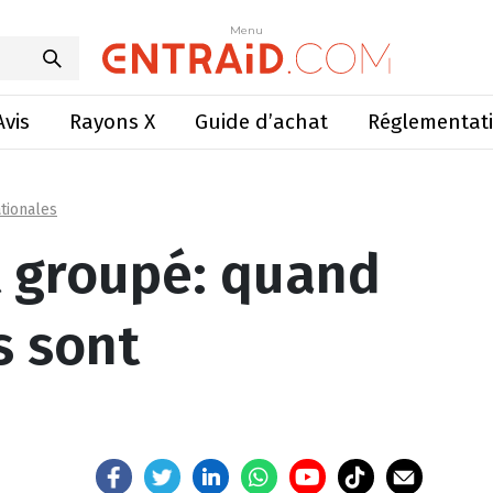
: quand les habitudes sont bousculées
Menu
Menu
Avis
Rayons X
Guide d’achat
Réglementat
tionales
at groupé: quand
s sont