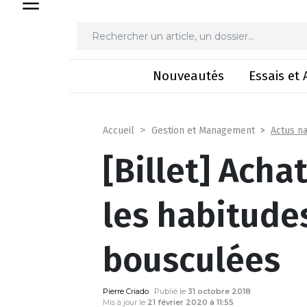
[Billet] Achat groupé
Nouveautés
Essais et 
Actus na
Accueil
Gestion et Management
[Billet] Ach
les habitude
bousculées
Pierre Criado
Publié le
31 octobre 2018
Mis à jour le
21 février 2020 à 11:55