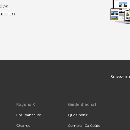
les,
daction
Suivez-n
Rayons X
Guide d'achat
Enrubanneuse
Que Choisir
Charrue
Combien Ça Coûte