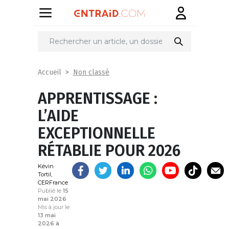
Partager
sur
Non classé
Accueil
APPRENTISSAGE :
L’AIDE
EXCEPTIONNELLE
RÉTABLIE POUR 2026
Kévin
Tortil,
CERFrance
Publié le
15
mai 2026
Mis à jour le
13 mai
2026 à