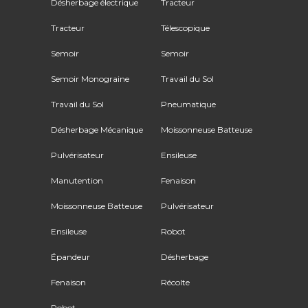
Désherbage électrique
Tracteur
Tracteur
Télescopique
Semoir
Semoir
Semoir Monograine
Travail du Sol
Travail du Sol
Pneumatique
Désherbage Mécanique
Moissonneuse Batteuse
Pulvérisateur
Ensileuse
Manutention
Fenaison
Moissonneuse Batteuse
Pulvérisateur
Ensileuse
Robot
Épandeur
Désherbage
Fenaison
Récolte
Robot