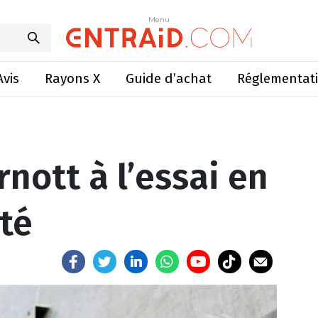
nott à l’essai en Franche-Comté
Menu
Menu
Avis
Rayons X
Guide d’achat
Réglementat
rnott à l’essai en
té