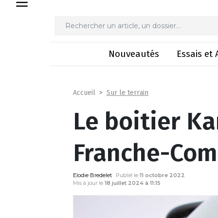
Le boitier Kar
Nouveautés
Essais et 
Sur le terrain
Accueil
Le boitier Ka
Franche-Com
Elodie Bredelet
Publié le
11 octobre 2022
Mis à jour le
18 juillet 2024 à 11:15