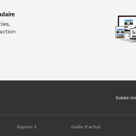
adaire
les,
daction
Suivez-n
Rayons X
Guide d'achat