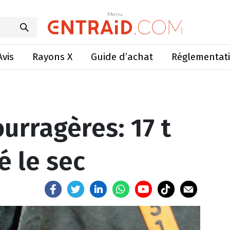
agères: 17 t MS/ha malgré le sec
Menu
Menu
Avis
Rayons X
Guide d’achat
Réglementat
urragères: 17 t
 le sec