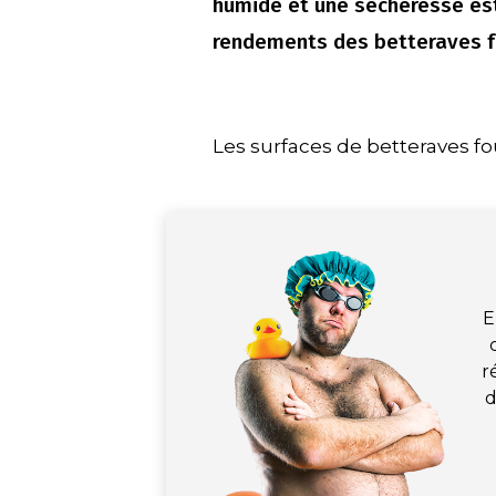
humide et une sécheresse esti
rendements des betteraves f
Les surfaces de betteraves fo
E
r
d