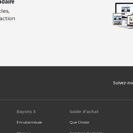
adaire
les,
daction
Suivez-n
Rayons X
Guide d'achat
Enrubanneuse
Que Choisir