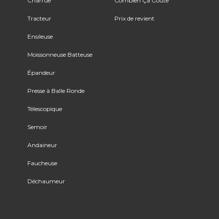
Charrue
Combien Ça Coûte
Tracteur
Prix de revient
Ensileuse
Moissonneuse Batteuse
Épandeur
Presse à Balle Ronde
Télescopique
Semoir
Andaineur
Faucheuse
Déchaumeur