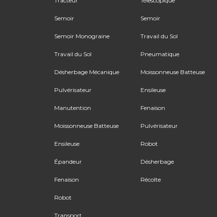
Tracteur
Télescopique
Semoir
Semoir
Semoir Monograine
Travail du Sol
Travail du Sol
Pneumatique
Désherbage Mécanique
Moissonneuse Batteuse
Pulvérisateur
Ensileuse
Manutention
Fenaison
Moissonneuse Batteuse
Pulvérisateur
Ensileuse
Robot
Épandeur
Désherbage
Fenaison
Récolte
Robot
Transport