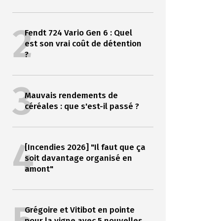
2
Fendt 724 Vario Gen 6 : Quel
est son vrai coût de détention
?
3
Mauvais rendements de
céréales : que s'est-il passé ?
4
[Incendies 2026] "Il faut que ça
soit davantage organisé en
amont"
Grégoire et Vitibot en pointe
pour la vigne avec 5 nouvelles