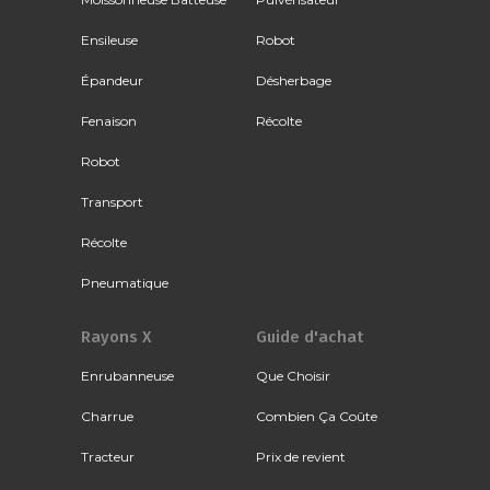
Ensileuse
Robot
Épandeur
Désherbage
Fenaison
Récolte
Robot
Transport
Récolte
Pneumatique
Rayons X
Guide d'achat
Enrubanneuse
Que Choisir
Charrue
Combien Ça Coûte
Tracteur
Prix de revient