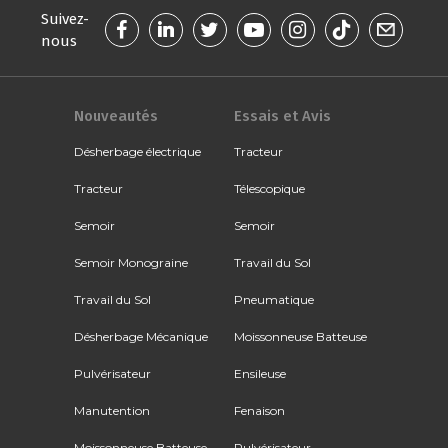
Suivez-
nous
Nouveautés
Essais et Avis
Désherbage électrique
Tracteur
Tracteur
Télescopique
Semoir
Semoir
Semoir Monograine
Travail du Sol
Travail du Sol
Pneumatique
Désherbage Mécanique
Moissonneuse Batteuse
Pulvérisateur
Ensileuse
Manutention
Fenaison
Moissonneuse Batteuse
Pulvérisateur