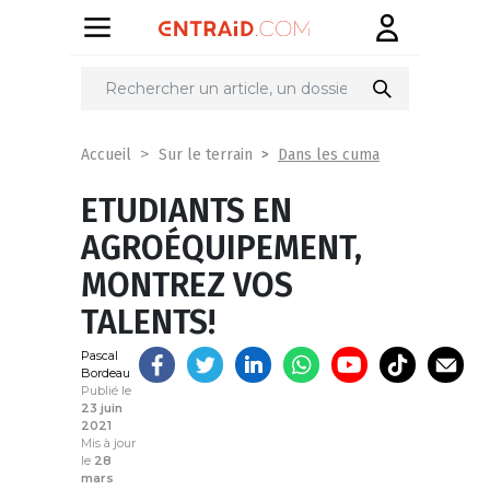
Partager
sur
Dans les cuma
Accueil
Sur le terrain
ETUDIANTS EN
AGROÉQUIPEMENT,
MONTREZ VOS
TALENTS!
Pascal
Bordeau
Publié le
23 juin
2021
Mis à jour
le
28
mars