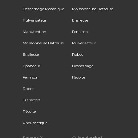
Désherbage Mécanique
Moissonneuse Batteuse
Pulvérisateur
Ensileuse
Manutention
Fenaison
Moissonneuse Batteuse
Pulvérisateur
Ensileuse
Robot
Épandeur
Désherbage
Fenaison
Récolte
Robot
Transport
Récolte
Pneumatique
Rayons X
Guide d'achat