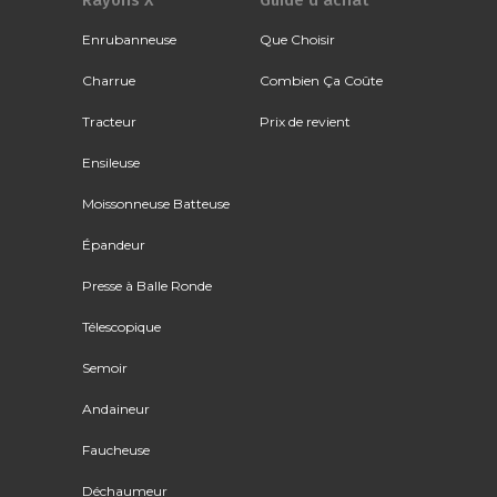
Enrubanneuse
Que Choisir
Charrue
Combien Ça Coûte
Tracteur
Prix de revient
Ensileuse
Moissonneuse Batteuse
Épandeur
Presse à Balle Ronde
Télescopique
Semoir
Andaineur
Faucheuse
Déchaumeur