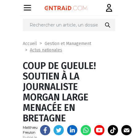
Partager
sur
Accueil
Gestion et Management
Actus nationales
COUP DE GUEULE!
SOUTIEN À LA
JOURNALISTE
MORGAN LARGE
MENACÉE EN
BRETAGNE
Matthieu
Freulon
Publié le