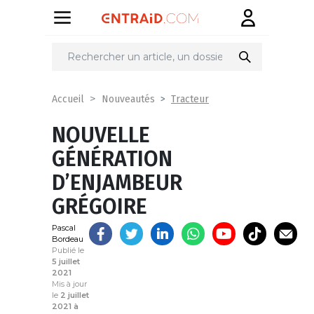
Partager
sur
Tracteur
Accueil
Nouveautés
NOUVELLE
GÉNÉRATION
D’ENJAMBEUR
GRÉGOIRE
Pascal
Bordeau
Publié le
5 juillet
2021
Mis à jour
le
2 juillet
2021 à