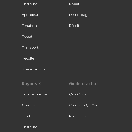
Ensileuse
Robot
Épandeur
Désherbage
Fenaison
Récolte
Robot
Transport
Récolte
Pneumatique
Rayons X
Guide d'achat
Enrubanneuse
Que Choisir
Charrue
Combien Ça Coûte
Tracteur
Prix de revient
Ensileuse