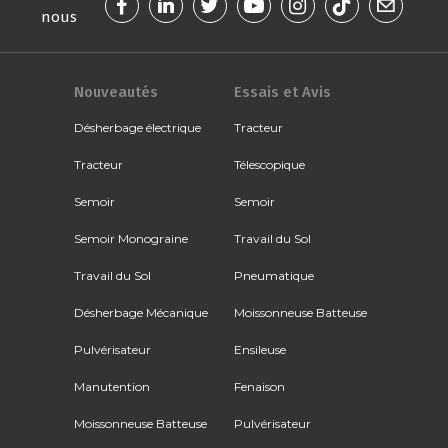
nous
Nouveautés
Essais et Avis
Désherbage électrique
Tracteur
Tracteur
Télescopique
Semoir
Semoir
Semoir Monograine
Travail du Sol
Travail du Sol
Pneumatique
Désherbage Mécanique
Moissonneuse Batteuse
Pulvérisateur
Ensileuse
Manutention
Fenaison
Moissonneuse Batteuse
Pulvérisateur