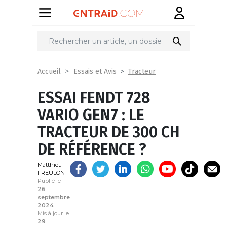
Partager
sur
Tracteur
Accueil
Essais et Avis
ESSAI FENDT 728
VARIO GEN7 : LE
TRACTEUR DE 300 CH
DE RÉFÉRENCE ?
Matthieu
FREULON
Publié le
26
septembre
2024
Mis à jour le
29