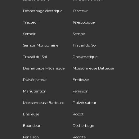
Désherbage électrique
Tracteur
Tracteur
Télescopique
Semoir
Semoir
Semoir Monograine
Travail du Sol
Travail du Sol
Pneumatique
Désherbage Mécanique
Moissonneuse Batteuse
Pulvérisateur
Ensileuse
Manutention
Fenaison
Moissonneuse Batteuse
Pulvérisateur
Ensileuse
Robot
Épandeur
Désherbage
Fenaison
Récolte