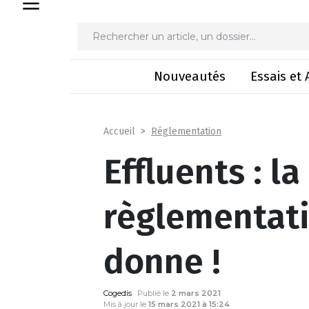
Effluents : la nouvel
Nouveautés
Essais et 
Réglementation
Accueil
Effluents : l
règlementati
donne !
Cogedis
Publié le
2 mars 2021
Mis à jour le
15 mars 2021 à 15:24