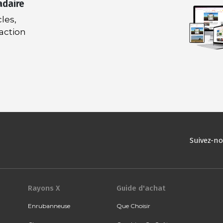
adaire
les,
daction
Suivez-n
Rayons X
Guide d'achat
Enrubanneuse
Que Choisir