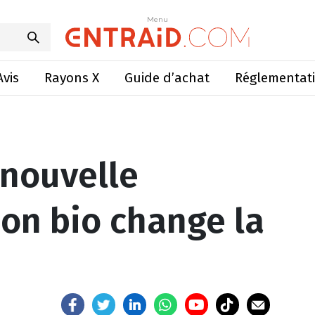
le règlementation bio change la donne !
Menu
Menu
Avis
Rayons X
Guide d’achat
Réglementat
a nouvelle
on bio change la