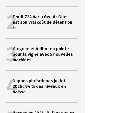
2
Fendt 724 Vario Gen 6 : Quel
est son vrai coût de détention
?
3
Grégoire et Vitibot en pointe
pour la vigne avec 5 nouvelles
machines
4
Nappes phréatiques juillet
2026 : 94 % des niveaux en
baisse
[Incendies 2026] "Il faut que ça