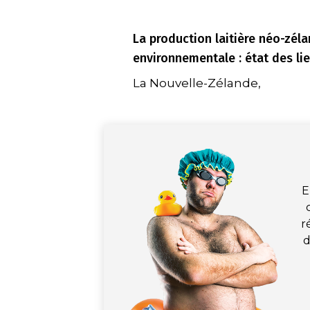
La production laitière néo-zél
environnementale : état des li
La Nouvelle-Zélande,
E
r
d