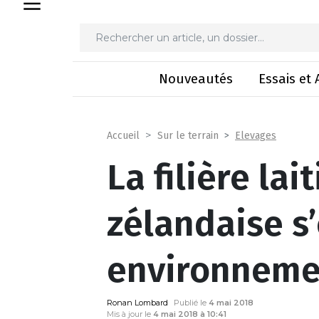
La filière laitière néo-z
Nouveautés
Essais et 
Elevages
Accueil
Sur le terrain
La filière lai
zélandaise s
environneme
Ronan Lombard
Publié le
4 mai 2018
Mis à jour le
4 mai 2018 à 10:41