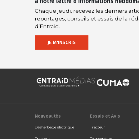
à notre lettre d’informations hebdom
Chaque jeudi, recevez les derniers artic
reportages, conseils et essais de la ré
d’Entraid.
JE M'INSCRIS
Nouveautés
Essais et Avis
Désherbage électrique
Tracteur
Tracteur
Télescopique