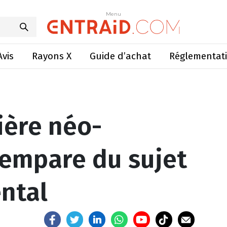
élandaise s’empare du sujet environnemental
Menu
Menu
Avis
Rayons X
Guide d’achat
Réglementat
tière néo-
’empare du sujet
ntal