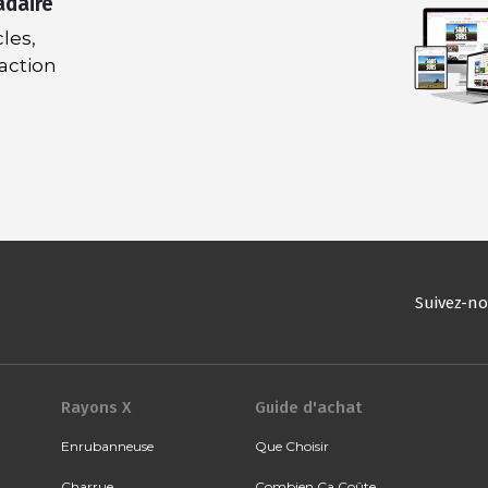
adaire
les,
daction
Suivez-n
Rayons X
Guide d'achat
Enrubanneuse
Que Choisir
Charrue
Combien Ça Coûte