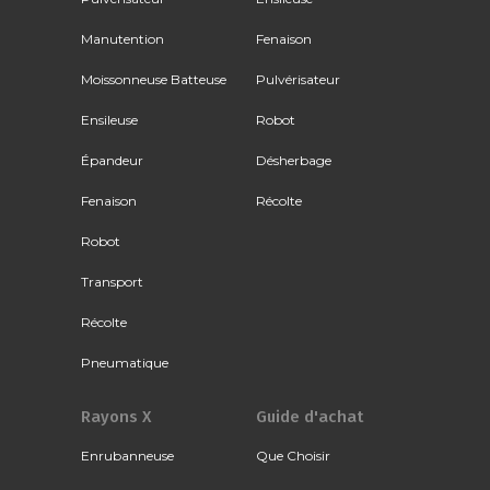
Manutention
Fenaison
Moissonneuse Batteuse
Pulvérisateur
Ensileuse
Robot
Épandeur
Désherbage
Fenaison
Récolte
Robot
Transport
Récolte
Pneumatique
Rayons X
Guide d'achat
Enrubanneuse
Que Choisir