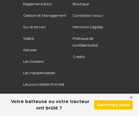
Réglementation
Boutique
Gestion et Management
Contactez-nous !
Sur le terrain
Mentions Légales
Vidéos
Politique de
confidentialité
Astuces
Crédits
Les Dossiers
Les indispensables
Les journalistes Entraid
×
Votre batteuse ou votre tracteur
Racontez-nous
ont brûlé ?
Ce site utilise le service Google Recaptcha. Voir
les
règles de confidentialité
et
les conditions d'utilisation
.
© Copyright 2026 ENTRAID. Tous droits réservés.