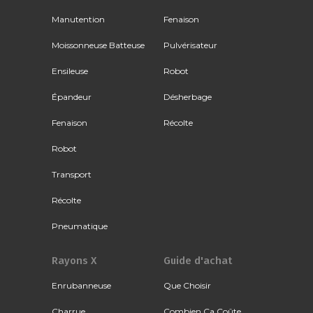
Manutention
Fenaison
Moissonneuse Batteuse
Pulvérisateur
Ensileuse
Robot
Épandeur
Désherbage
Fenaison
Récolte
Robot
Transport
Récolte
Pneumatique
Rayons X
Guide d'achat
Enrubanneuse
Que Choisir
Charrue
Combien Ça Coûte