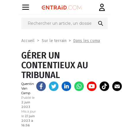
Partager
sur
Dans les cuma
Accueil
Sur le terrain
GÉRER UN
CONTENTIEUX AU
TRIBUNAL
Quentin
Van
Camp
Publié le
2 juin
2023
Mis à jour
le
21 juin
2023 à
16:56