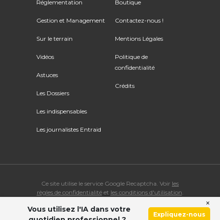
Réglementation
Boutique
Gestion et Management
Contactez-nous !
Sur le terrain
Mentions Légales
Vidéos
Politique de
confidentialité
Astuces
Crédits
Les Dossiers
Les indispensables
Les journalistes Entraid
Ce site utilise le service Google Recaptcha. Voir
les
règles de confidentialité
et
les conditions d'utilisation
.
×
Vous utilisez l'IA dans votre
© Copyright 2026 ENTRAID. Tous droits réservés.
Expliquez-nous
quotidien professionnel ?