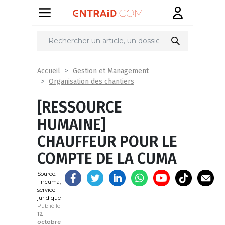
Partager
sur
Accueil
Gestion et Management
Organisation des chantiers
[RESSOURCE
HUMAINE]
CHAUFFEUR POUR LE
COMPTE DE LA CUMA
Source:
Fncuma,
service
juridique
Publié le
12
octobre