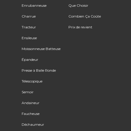
Enrubanneuse
Que Choisir
Charrue
Combien Ça Coûte
Tracteur
Prix de revient
Ensileuse
Moissonneuse Batteuse
Épandeur
Presse à Balle Ronde
Télescopique
Semoir
Andaineur
Faucheuse
Déchaumeur