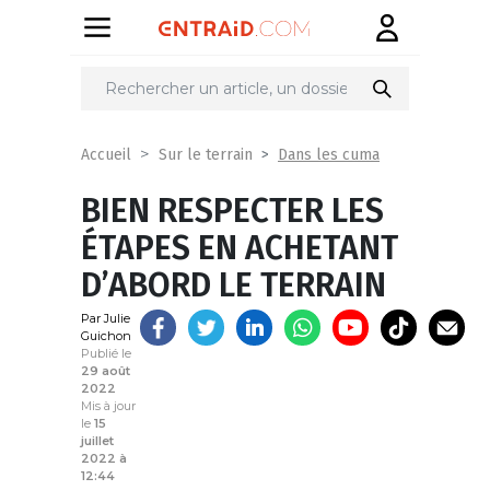
Partager
sur
Dans les cuma
Accueil
Sur le terrain
BIEN RESPECTER LES
ÉTAPES EN ACHETANT
D’ABORD LE TERRAIN
Par Julie
Guichon
Publié le
29 août
2022
Mis à jour
le
15
juillet
2022 à
12:44