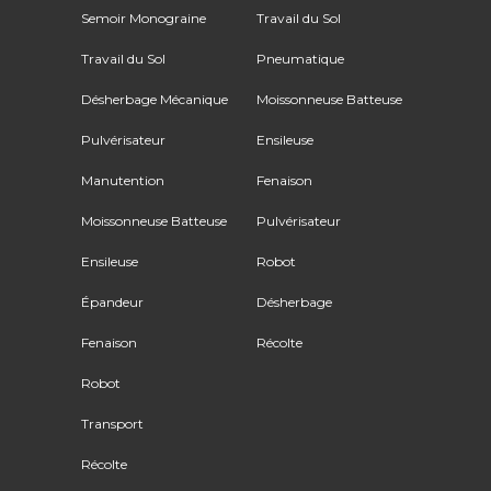
Semoir Monograine
Travail du Sol
Travail du Sol
Pneumatique
Désherbage Mécanique
Moissonneuse Batteuse
Pulvérisateur
Ensileuse
Manutention
Fenaison
Moissonneuse Batteuse
Pulvérisateur
Ensileuse
Robot
Épandeur
Désherbage
Fenaison
Récolte
Robot
Transport
Récolte