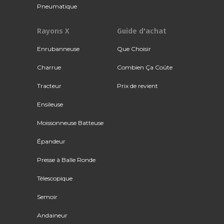
Pneumatique
Rayons X
Guide d'achat
Enrubanneuse
Que Choisir
Charrue
Combien Ça Coûte
Tracteur
Prix de revient
Ensileuse
Moissonneuse Batteuse
Épandeur
Presse à Balle Ronde
Télescopique
Semoir
Andaineur