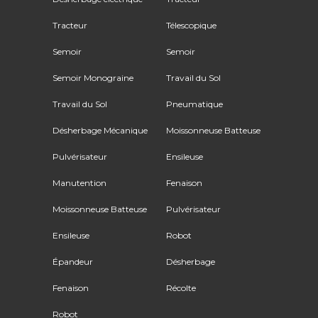
Tracteur
Télescopique
Semoir
Semoir
Semoir Monograine
Travail du Sol
Travail du Sol
Pneumatique
Désherbage Mécanique
Moissonneuse Batteuse
Pulvérisateur
Ensileuse
Manutention
Fenaison
Moissonneuse Batteuse
Pulvérisateur
Ensileuse
Robot
Épandeur
Désherbage
Fenaison
Récolte
Robot