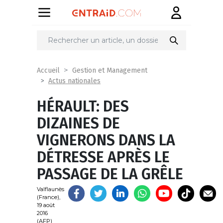
Partager
sur
Accueil
Gestion et Management
Actus nationales
HÉRAULT: DES
DIZAINES DE
VIGNERONS DANS LA
DÉTRESSE APRÈS LE
PASSAGE DE LA GRÊLE
Valflaunès
(France),
19 août
2016
(AFP)