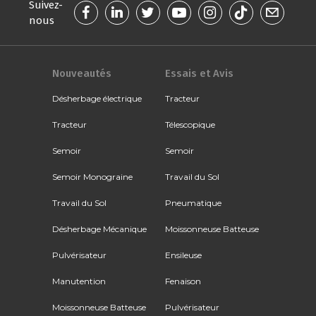
Suivez-
nous
Nouveautés
Essais et Avis
Désherbage électrique
Tracteur
Tracteur
Télescopique
Semoir
Semoir
Semoir Monograine
Travail du Sol
Travail du Sol
Pneumatique
Désherbage Mécanique
Moissonneuse Batteuse
Pulvérisateur
Ensileuse
Manutention
Fenaison
Moissonneuse Batteuse
Pulvérisateur