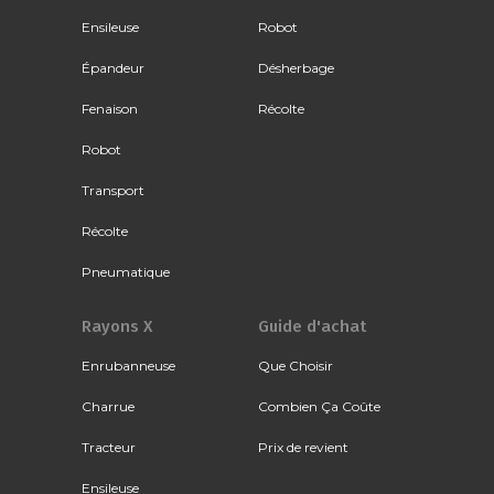
Ensileuse
Robot
Épandeur
Désherbage
Fenaison
Récolte
Robot
Transport
Récolte
Pneumatique
Rayons X
Guide d'achat
Enrubanneuse
Que Choisir
Charrue
Combien Ça Coûte
Tracteur
Prix de revient
Ensileuse