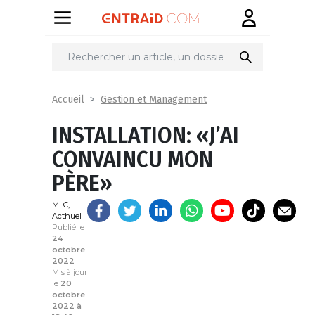
Partager
sur
Gestion et Management
Accueil
INSTALLATION: «J’AI
CONVAINCU MON
PÈRE»
MLC,
Acthuel
Publié le
24
octobre
2022
Mis à jour
le
20
octobre
2022 à