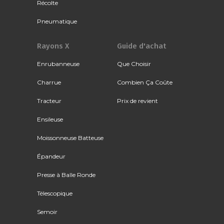
Récolte
Pneumatique
Rayons X
Guide d'achat
Enrubanneuse
Que Choisir
Charrue
Combien Ça Coûte
Tracteur
Prix de revient
Ensileuse
Moissonneuse Batteuse
Épandeur
Presse à Balle Ronde
Télescopique
Semoir