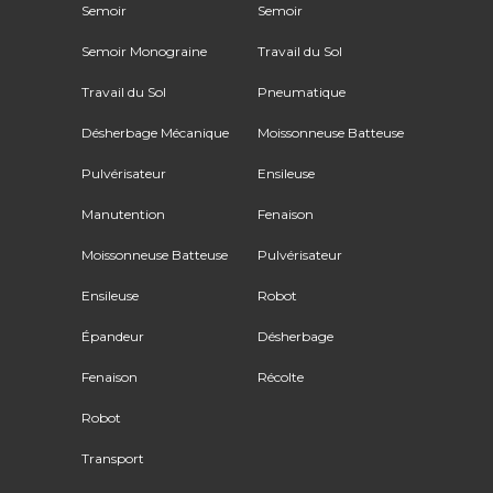
Semoir
Semoir
Semoir Monograine
Travail du Sol
Travail du Sol
Pneumatique
Désherbage Mécanique
Moissonneuse Batteuse
Pulvérisateur
Ensileuse
Manutention
Fenaison
Moissonneuse Batteuse
Pulvérisateur
Ensileuse
Robot
Épandeur
Désherbage
Fenaison
Récolte
Robot
Transport