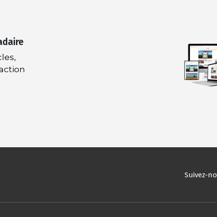
adaire
les,
daction
Suivez-n