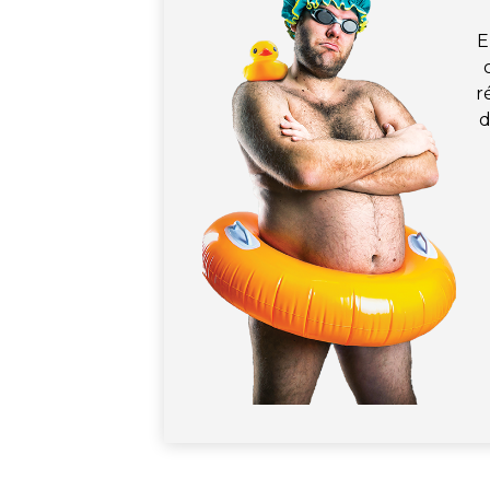
E
r
d