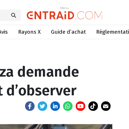
demande d’anticiper et d’observer
Menu
Menu
Avis
Rayons X
Guide d’achat
Réglementat
olza demande
t d’observer