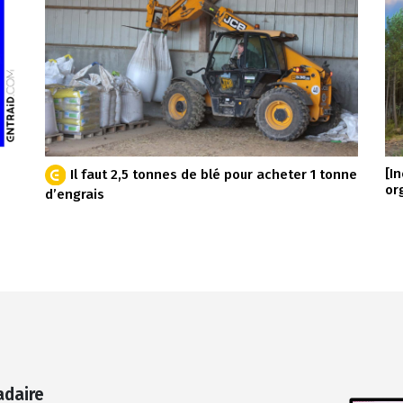
[I
Il faut 2,5 tonnes de blé pour acheter 1 tonne
or
d’engrais
adaire