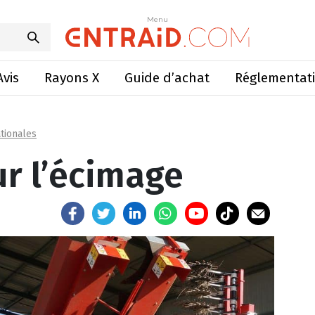
tente pour l’écimage
Menu
Menu
Avis
Rayons X
Guide d’achat
Réglementat
tionales
ur l’écimage