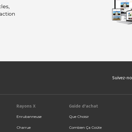
les,
daction
Suivez-n
Rayons X
Guide d'achat
Enrubanneuse
Que Choisir
Charrue
Combien Ça Coûte