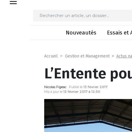
L’En
Nouveautés
Essais et 
Actus na
Accueil
Gestion et Management
L’Entente po
Nicolas Figeac
Publié le
13 février 2017
Mis à jour le
13 février 2017 à 12:50