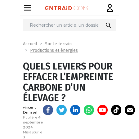
Partager
sur
Accueil
Sur le terrain
Productions et énergies
QUELS LEVIERS POUR
EFFACER L’EMPREINTE
CARBONE D’UN
ÉLEVAGE ?
vincent
Demazel
Publié le
4
septembre
2024
Mis à jour le
3