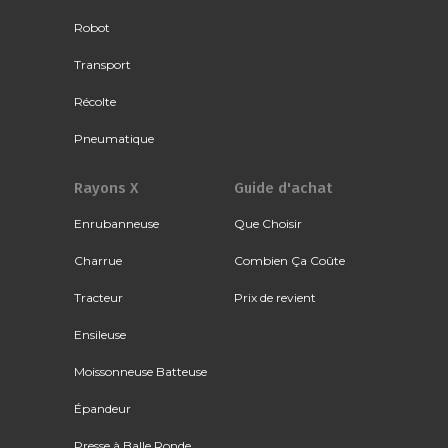
Robot
Transport
Récolte
Pneumatique
Rayons X
Guide d'achat
Enrubanneuse
Que Choisir
Charrue
Combien Ça Coûte
Tracteur
Prix de revient
Ensileuse
Moissonneuse Batteuse
Épandeur
Presse à Balle Ronde