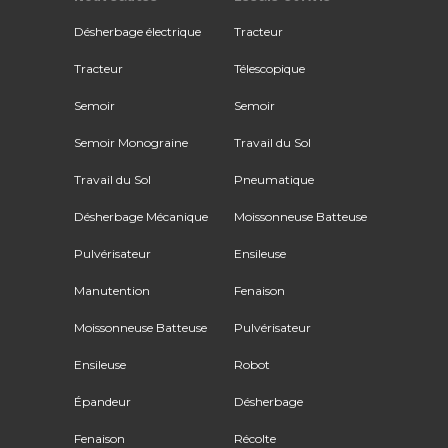
Désherbage électrique
Tracteur
Tracteur
Télescopique
Semoir
Semoir
Semoir Monograine
Travail du Sol
Travail du Sol
Pneumatique
Désherbage Mécanique
Moissonneuse Batteuse
Pulvérisateur
Ensileuse
Manutention
Fenaison
Moissonneuse Batteuse
Pulvérisateur
Ensileuse
Robot
Épandeur
Désherbage
Fenaison
Récolte