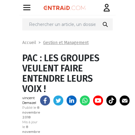
Partager
sur
Gestion et Management
Accueil
PAC : LES GROUPES
VEULENT FAIRE
ENTENDRE LEURS
VOIX !
vincent
Demazel
Publié le
8
novembre
2018
Mis à jour
le
8
novembre