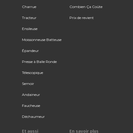
Charrue
Combien Ça Coûte
Tracteur
Prix de revient
Ensileuse
Moissonneuse Batteuse
Épandeur
Presse à Balle Ronde
Télescopique
Semoir
Andaineur
Faucheuse
Déchaumeur
Et aussi
En savoir plus