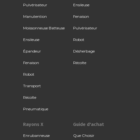
Pulvérisateur
Ensileuse
Manutention
Fenaison
Moissonneuse Batteuse
Pulvérisateur
Ensileuse
Robot
Épandeur
Désherbage
Fenaison
Récolte
Robot
Transport
Récolte
Pneumatique
Rayons X
Guide d'achat
Enrubanneuse
Que Choisir