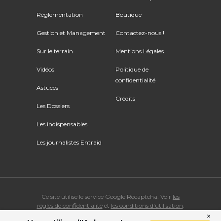
Réglementation
Boutique
Gestion et Management
Contactez-nous !
Sur le terrain
Mentions Légales
Vidéos
Politique de
confidentialité
Astuces
Crédits
Les Dossiers
Les indispensables
Les journalistes Entraid
Ce site utilise le service Google Recaptcha. Voir
les
règles de confidentialité
et
les conditions d'utilisation
.
×