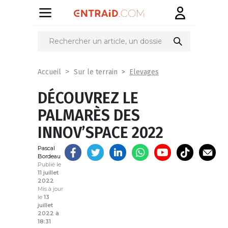
Partager
sur
Elevages
Accueil
Sur le terrain
DÉCOUVREZ LE
PALMARÈS DES
INNOV’SPACE 2022
Pascal
Bordeau
Publié le
11 juillet
2022
Mis à jour
le
13
juillet
2022 à
18:31