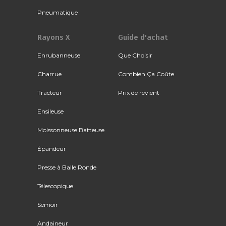
Pneumatique
Rayons X
Guide d'achat
Enrubanneuse
Que Choisir
Charrue
Combien Ça Coûte
Tracteur
Prix de revient
Ensileuse
Moissonneuse Batteuse
Épandeur
Presse à Balle Ronde
Télescopique
Semoir
Andaineur