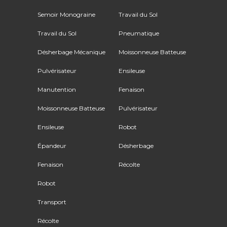
Semoir Monograine
Travail du Sol
Travail du Sol
Pneumatique
Désherbage Mécanique
Moissonneuse Batteuse
Pulvérisateur
Ensileuse
Manutention
Fenaison
Moissonneuse Batteuse
Pulvérisateur
Ensileuse
Robot
Épandeur
Désherbage
Fenaison
Récolte
Robot
Transport
Récolte