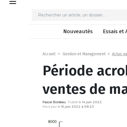
Période acrobati
Nouveautés
Essais et 
Actus na
Accueil
Gestion et Management
Période acro
ventes de ma
Pascal Bordeau
Publié le
14 juin 2022
Mis à jour le
15 juin 2022 à 09:23