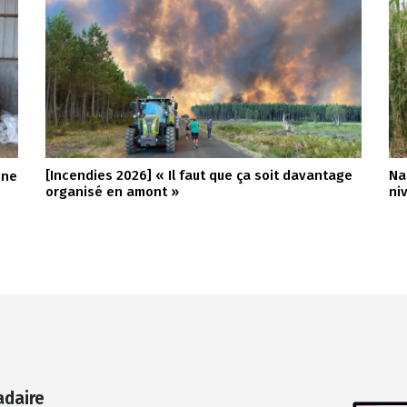
[Incendies 2026] « Il faut que ça soit davantage
Na
nne
organisé en amont »
ni
adaire