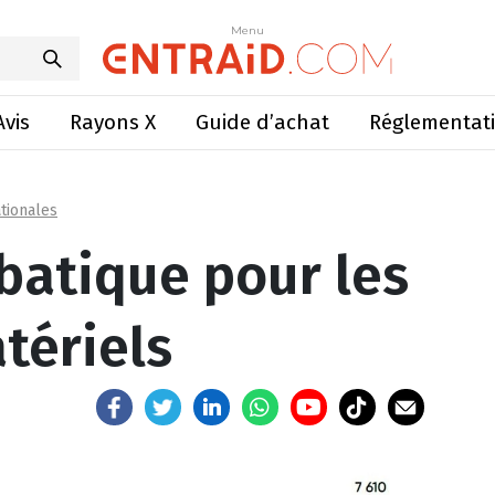
que pour les ventes de matériels
Menu
Menu
Avis
Rayons X
Guide d’achat
Réglementat
tionales
batique pour les
tériels