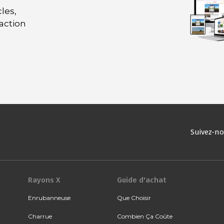
les,
daction
Suivez-n
Rayons X
Guide d'achat
Enrubanneuse
Que Choisir
Charrue
Combien Ça Coûte