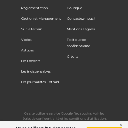
Réglementation
Boutique
Gestion et Management
Contactez-nous !
Sur le terrain
Mentions Légales
Vidéos
Politique de
confidentialité
Astuces
Crédits
Les Dossiers
Les indispensables
Les journalistes Entraid
Ce site utilise le service Google Recaptcha. Voir
les
règles de confidentialité
et
les conditions d'utilisation
.
×