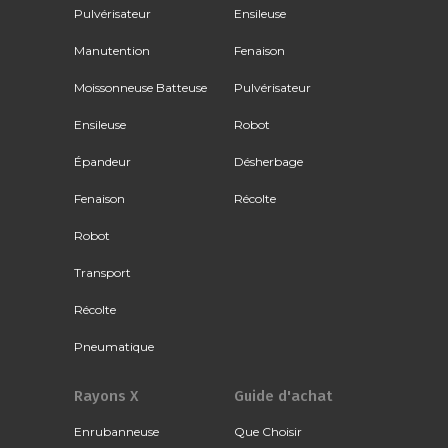
Pulvérisateur
Ensileuse
Manutention
Fenaison
Moissonneuse Batteuse
Pulvérisateur
Ensileuse
Robot
Épandeur
Désherbage
Fenaison
Récolte
Robot
Transport
Récolte
Pneumatique
Rayons X
Guide d'achat
Enrubanneuse
Que Choisir