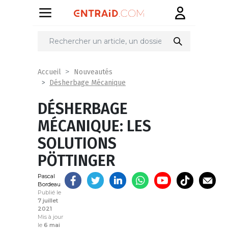
Partager
sur
Accueil
Nouveautés
Désherbage Mécanique
DÉSHERBAGE
MÉCANIQUE: LES
SOLUTIONS
PÖTTINGER
Pascal
Bordeau
Publié le
7 juillet
2021
Mis à jour
le
6 mai