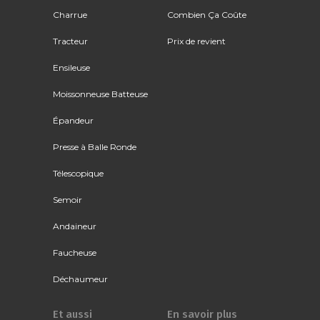
Charrue
Combien Ça Coûte
Tracteur
Prix de revient
Ensileuse
Moissonneuse Batteuse
Épandeur
Presse à Balle Ronde
Télescopique
Semoir
Andaineur
Faucheuse
Déchaumeur
Et aussi
En savoir plus