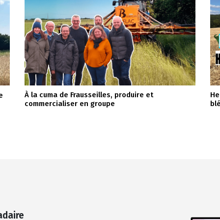
À la cuma de Frausseilles, produire et
He
e
commercialiser en groupe
bl
adaire