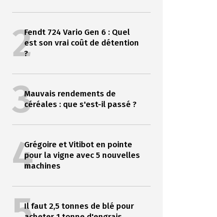
2
Fendt 724 Vario Gen 6 : Quel
est son vrai coût de détention
?
3
Mauvais rendements de
céréales : que s'est-il passé ?
4
Grégoire et Vitibot en pointe
pour la vigne avec 5 nouvelles
machines
5
Il faut 2,5 tonnes de blé pour
acheter 1 tonne d'engrais