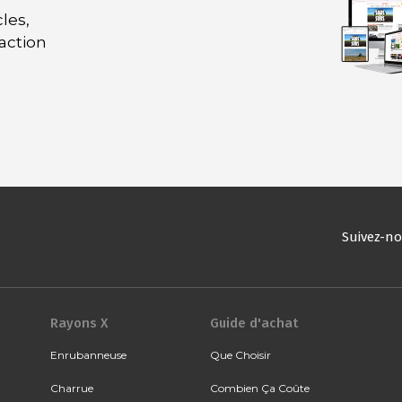
les,
daction
Suivez-n
Rayons X
Guide d'achat
Enrubanneuse
Que Choisir
Charrue
Combien Ça Coûte