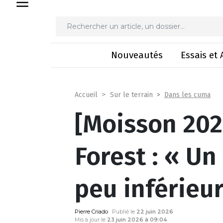
[Moisson 2026] Laurent F
Nouveautés
Essais et 
Dans les cuma
Accueil
Sur le terrain
[Moisson 202
Forest : « U
peu inférieur
Pierre Criado
Publié le
22 juin 2026
Mis à jour le
23 juin 2026 à 09:04