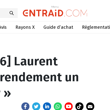
orest : « Un rendement un peu inférieur »
Menu
Menu
Avis
Rayons X
Guide d’achat
Réglementat
6] Laurent
n rendement un
 »