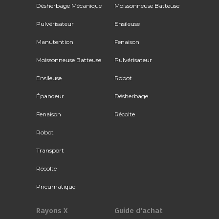
Désherbage Mécanique
Moissonneuse Batteuse
Pulvérisateur
Ensileuse
Manutention
Fenaison
Moissonneuse Batteuse
Pulvérisateur
Ensileuse
Robot
Épandeur
Désherbage
Fenaison
Récolte
Robot
Transport
Récolte
Pneumatique
Rayons X
Guide d'achat