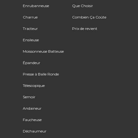
Enrubanneuse
Que Choisir
Charrue
Combien Ça Coûte
Tracteur
Prix de revient
Ensileuse
Moissonneuse Batteuse
Épandeur
Presse à Balle Ronde
Télescopique
Semoir
Andaineur
Faucheuse
Déchaumeur