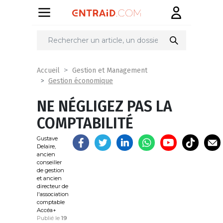
Partager
sur
Accueil
Gestion et Management
Gestion économique
NE NÉGLIGEZ PAS LA
COMPTABILITÉ
Gustave
Delaire,
ancien
conseiller
de gestion
et ancien
directeur de
l'association
comptable
Accéa+
Publié le
19