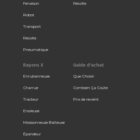
Fenaison
Récolte
Robot
Transport
Récolte
Pneumatique
Rayons X
Guide d'achat
Enrubanneuse
Que Choisir
Charrue
Combien Ça Coûte
Tracteur
Prix de revient
Ensileuse
Moissonneuse Batteuse
Épandeur