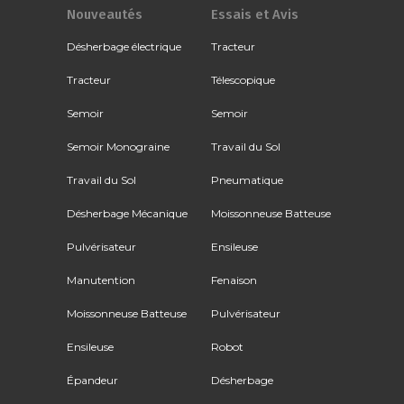
Nouveautés
Essais et Avis
Désherbage électrique
Tracteur
Tracteur
Télescopique
Semoir
Semoir
Semoir Monograine
Travail du Sol
Travail du Sol
Pneumatique
Désherbage Mécanique
Moissonneuse Batteuse
Pulvérisateur
Ensileuse
Manutention
Fenaison
Moissonneuse Batteuse
Pulvérisateur
Ensileuse
Robot
Épandeur
Désherbage