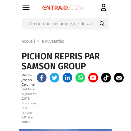
Partager
sur
Nouveautés
Accueil
PICHON REPRIS PAR
SAMSON GROUP
Pierre-
joseph
Delorme
Publié le
4 janvier
2019
Mis à jour
le
7
janvier
2019 à
10:09