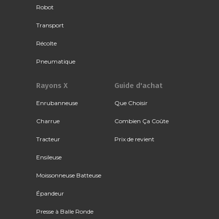
Robot
Transport
Récolte
Pneumatique
Rayons X
Guide d'achat
Enrubanneuse
Que Choisir
Charrue
Combien Ça Coûte
Tracteur
Prix de revient
Ensileuse
Moissonneuse Batteuse
Épandeur
Presse à Balle Ronde