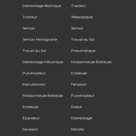
Désherbage électrique
Tracteur
Tracteur
Télescopique
Semoir
Semoir
Semoir Monograine
Travail du Sol
Travail du Sol
Pneumatique
Désherbage Mécanique
Moissonneuse Batteuse
Pulvérisateur
Ensileuse
Manutention
Fenaison
Moissonneuse Batteuse
Pulvérisateur
Ensileuse
Robot
Épandeur
Désherbage
Fenaison
Récolte