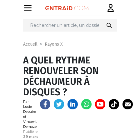
Partager
sur
Rayons X
Accueil
A QUEL RYTHME
RENOUVELER SON
DÉCHAUMEUR À
DISQUES ?
Par
Lucie
Debuire
et
Vincent
Demazel
Publié le
29 mars