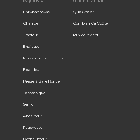
Rayons X
Guide d'achat
Enrubanneuse
Que Choisir
Charrue
Combien Ça Coûte
Tracteur
Prix de revient
Ensileuse
Moissonneuse Batteuse
Épandeur
Presse à Balle Ronde
Télescopique
Semoir
Andaineur
Faucheuse
Déchaumeur