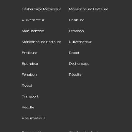
Désherbage Mécanique
Moissonneuse Batteuse
Pulvérisateur
Ensileuse
Manutention
Fenaison
Moissonneuse Batteuse
Pulvérisateur
Ensileuse
Robot
Épandeur
Désherbage
Fenaison
Récolte
Robot
Transport
Récolte
Pneumatique