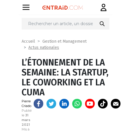
Partager
sur
Accueil
Gestion et Management
Actus nationales
L’ÉTONNEMENT DE LA
SEMAINE: LA STARTUP,
LE COWORKING ET LA
CUMA
Pierre
Criado
Publié
le
31
mars
2021
Mis à